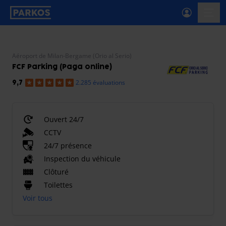
étiquette-de-navigation-principale
menu-
Aéroport de Milan-Bergame (Orio al Serio)
FCF Parking (Paga online)
2.285 évaluations
9,7
Ouvert 24/7
CCTV
24/7 présence
Inspection du véhicule
Clôturé
Toilettes
Voir tous