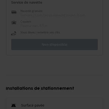
Service de navette
Navette gratuite
Distance : 7 min
-
Temps d'attente moyen : 5 min
Couvert
Hauteur max. 4.5 m.
Vous devez remettre vos clés
Non disponible
Installations de stationnement
Surface pavée