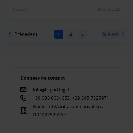
Couvert
30 juillet 2026
Précédent
Suivant
1
2
3
4
5
6
7
Données de contact
info@fcfparking.it
+39 035 0034653, +39 345 7825971
Numéro TVA intracommunautaire:
IT04287520169