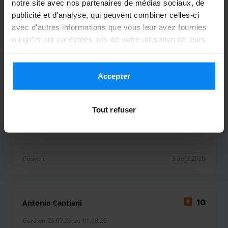
Couvert
4 août 2026
notre site avec nos partenaires de médias sociaux, de
publicité et d'analyse, qui peuvent combiner celles-ci
avec d'autres informations que vous leur avez fournies
ou qu'ils ont collectées lors de votre utilisation de leurs
Bicos Eugeniu
10
services.
Garé du 29.07.26 au 02.08.26
Accepter
Sono rimasto contento, macchina all
sicuro, personale puntuale. Raccomando
Tout refuser
100%.
Sono rimasto contento, macchina all sicuro, pe
Couvert
3 août 2026
Antonio Cantiani
10
Garé du 25.07.26 au 01.08.26