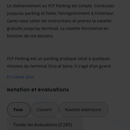
Le stationnement au FCF Parking est simple. Conduisez
jusqu'au parking et faites l'enregistrement à l'intérieur.
Garez-vous selon les instructions et prenez la navette
gratuite jusqu'au terminal. La navette fonctionne en
fonction de vos besoins.
FCF Parking est un parking pratique situé à quelques
minutes du terminal Orio al Serio. Il s'agit d'un grand
parking souterrain situé à proximité de la société FCF
En savoir plus
Trasporti. Emprunter la rampe pour accéder au parking.
Que vous stationniez à l'extérieur ou à l'intérieur,
Notation et évaluations
l'enregistrement s'effectue toujours à l'intérieur par tous
les temps. La hauteur maximale du parking couvert est de
Tous
Couvert
Navette extérieure
4,5 mètres. Enregistrez-vous et garez-vous comme indiqué.
Laissez les clés en toute sécurité aux opérateurs et prenez
Toutes les évaluations (2'285)
la navette jusqu'au terminal. Le trajet ne prend que