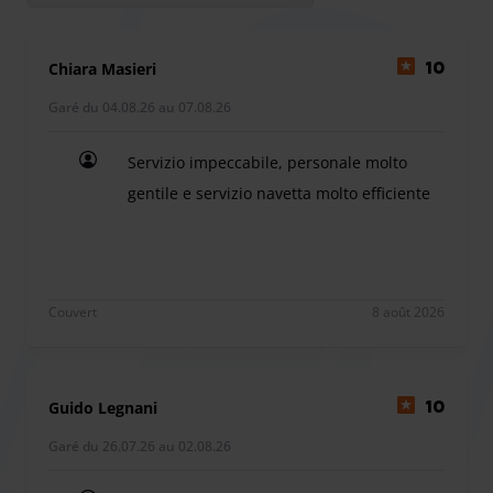
quelques minutes.
Conditions de stationnement des gros véhicules
Chiara Masieri
10
Il n'est pas possible de garer des véhicules de plus d'une
voiture au FCF Parking.
Garé du 04.08.26 au 07.08.26
Heures d'ouverture
h24.
Servizio impeccabile, personale molto
Conditions particulières en période de pointe
gentile e servizio navetta molto efficiente
Les voitures peuvent être déplacées pour des besoins
Servizio impeccabile, personale molto gentile e se
logistiques dans le vaste parking FCF.
Temps de trajet de la navette :
7 minutes
Couvert
8 août 2026
Distance du terminal :
5,2 km
Guido Legnani
10
Au parking, vous trouverez une salle d'attente avec
Garé du 26.07.26 au 02.08.26
toilettes et distributeurs automatiques de plats chauds et