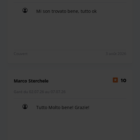
Mi son trovato bene, tutto ok
Mi son trovato bene, tutto ok
Couvert
3 août 2026
Marco Sterchele
10
Garé du 02.07.26 au 07.07.26
Tutto Molto bene! Grazie!
Tutto Molto bene! Grazie!