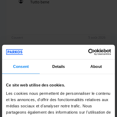
Tutto bene
de boissons.
Les exploitants de parkings effectuent gratuitement le
Tutto bene
service de récupération des voitures à faible charge de
batterie.
Si vous stationnez à l'extérieur, vous pouvez recharger
votre voiture électrique sur une prise domestique. Veuillez
Couvert
5 août 2026
appeler le numéro indiqué lors de la réservation.
Sara Libretti
10
Consent
Details
About
Garé du 24.07.26 au 27.07.26
A parte la signora alla reception piuttosto
Ce site web utilise des cookies.
sbrigativa, per il resto tutto ok
Les cookies nous permettent de personnaliser le contenu
A parte la signora alla reception piuttosto sbrigati
et les annonces, d'offrir des fonctionnalités relatives aux
médias sociaux et d'analyser notre trafic. Nous
partageons également des informations sur l'utilisation de