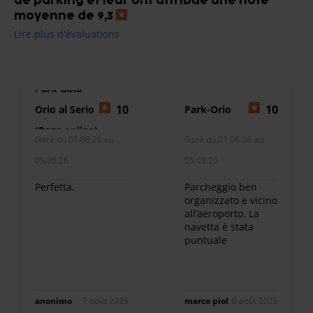
de parking et leur ont attribué une note
moyenne de 9,3
Lire plus d'évaluations
Park Gold
10
10
Orio al Serio
Park-Orio
(Paga online)
Garé du 01.08.26 au
Garé du 01.08.26 au
05.08.26
05.08.26
Perfetta.
Parcheggio ben
organizzato e vicino
all’aeroporto. La
navetta è stata
puntuale
anonimo
7 août 2026
marco piol
6 août 2026