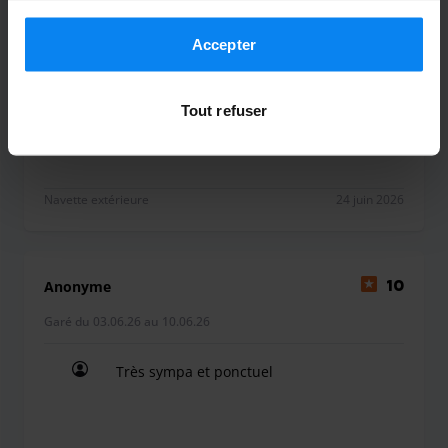
Garé du 11.06.26 au 23.06.26
Navette :
Garez votre véhicule sur le site de l'hôtel, puis
Accepter
une navette vous conduira gratuitement vers l'aéroport (10
Très, très bien!
min). Appelez le service dès votre retour à Genève pour
Très, très bien!
votre prise en charge.
Tout refuser
Voiturier :
Rendez-vous directement au dépose-minute de
l'aéroport. Un voiturier de Royal Parking prendra votre
véhicule en charge et vous le ramènera au terminal à votre
Navette extérieure
24 juin 2026
retour.
Anonyme
10
Garé du 03.06.26 au 10.06.26
Très sympa et ponctuel
Très sympa et ponctuel