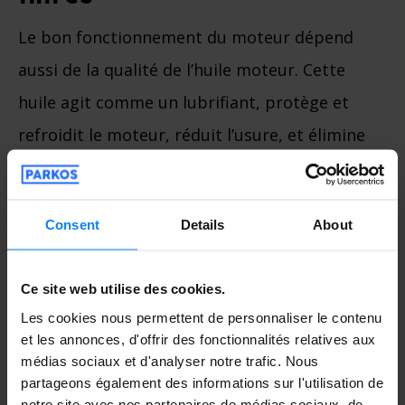
Le bon fonctionnement du moteur dépend
aussi de la qualité de l’huile moteur. Cette
huile agit comme un lubrifiant, protège et
refroidit le moteur, réduit l’usure, et élimine
les impuretés grâce aux filtres. Pour toutes
ces raisons, il est important de vérifier
Consent
Details
About
régulièrement l’état de l’huile et de ses
filtres.
Ce site web utilise des cookies.
Les cookies nous permettent de personnaliser le contenu
6. Vérifier le bon
et les annonces, d'offrir des fonctionnalités relatives aux
fonctionnement des
médias sociaux et d'analyser notre trafic. Nous
flexibles et des courroies
partageons également des informations sur l'utilisation de
notre site avec nos partenaires de médias sociaux, de