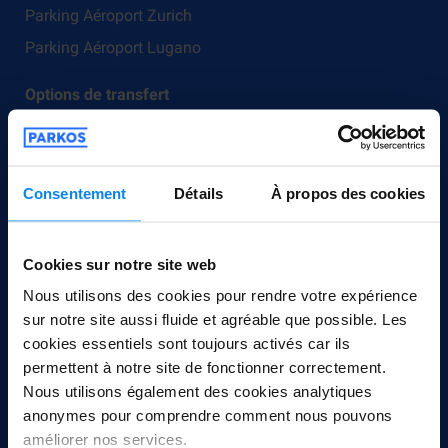
Parking Aéroport Zurich
Parking Aéroport Lugano
Options de transfert
Service de navette
Service de voiturier
Consentement
Détails
À propos des cookies
À propos de Parkos
Foire aux questions
Cookies sur notre site web
Service client
Nous utilisons des cookies pour rendre votre expérience
Devenir partenaire
sur notre site aussi fluide et agréable que possible. Les
À Propos
cookies essentiels sont toujours activés car ils
Blog
permettent à notre site de fonctionner correctement.
Nous utilisons également des cookies analytiques
Carrières
anonymes pour comprendre comment nous pouvons
Se rétracter du contrat ici
améliorer nos services.