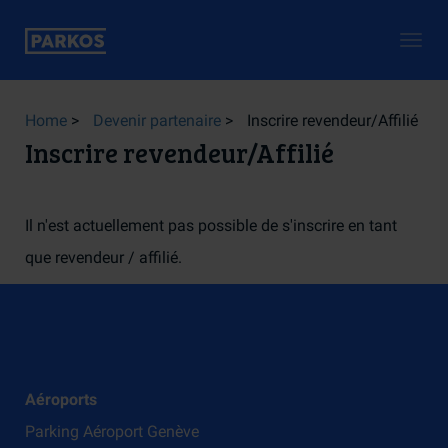
Togg
navig
Home
>
Devenir partenaire
>
Inscrire revendeur/Affilié
Inscrire revendeur/Affilié
Il n'est actuellement pas possible de s'inscrire en tant
que revendeur / affilié.
Aéroports
Parking Aéroport Genève